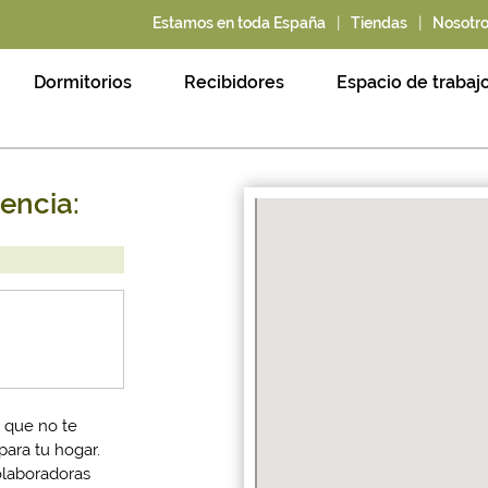
|
|
Estamos en toda España
Tiendas
Nosotr
Dormitorios
Recibidores
Espacio de trabaj
encia:
 que no te
ara tu hogar.
olaboradoras