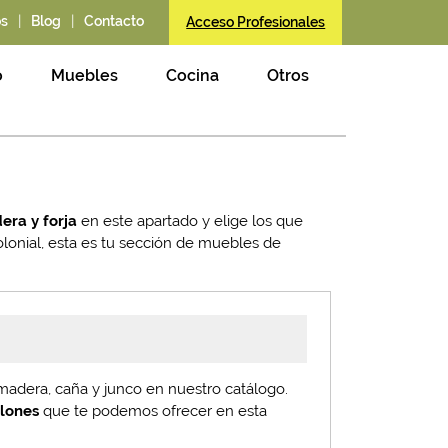
|
|
os
Blog
Contacto
Acceso Profesionales
o
Muebles
Cocina
Otros
era y forja
en este apartado y elige los que
olonial, esta es tu sección de muebles de
madera, caña y junco en nuestro catálogo.
illones
que te podemos ofrecer en esta