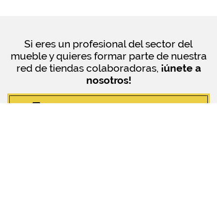
Si eres un profesional del sector del
mueble y quieres formar parte de nuestra
red de tiendas colaboradoras,
¡únete a
nosotros!
¿QUIERES SER TIENDA COLABORADORA?
© ArtMobel Especialistas en Muebles
| 2018 Todos los derechos
reservados.
Política de privacidad
Uso de Cookies