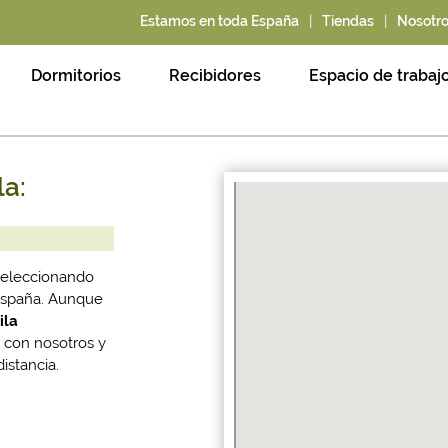
|
|
Estamos en toda España
Tiendas
Nosotr
Dormitorios
Recibidores
Espacio de trabaj
la:
seleccionando
 España. Aunque
ila
 con nosotros y
istancia.