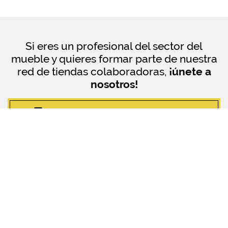
Si eres un profesional del sector del
mueble y quieres formar parte de nuestra
red de tiendas colaboradoras,
¡únete a
nosotros!
¿QUIERES SER TIENDA COLABORADORA?
© ArtMobel Especialistas en Muebles
| 2018 Todos los derechos
reservados.
Política de privacidad
Uso de Cookies