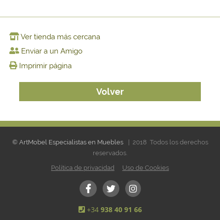
Ver tienda más cercana
Enviar a un Amigo
Imprimir página
Volver
© ArtMobel Especialistas en Muebles
| 2018 Todos los derechos
reservados.
Política de privacidad
Uso de Cookies
+34
938 40 91 66