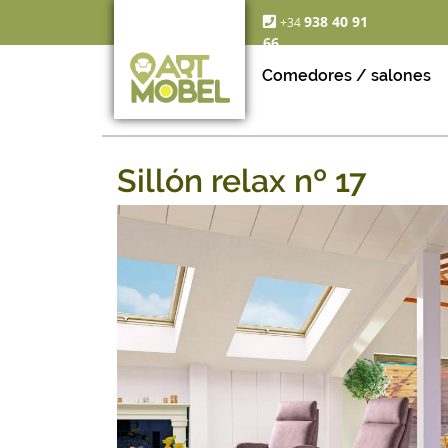
938 40 91
+34
66
Comedores / salones
Sillón relax nº 17