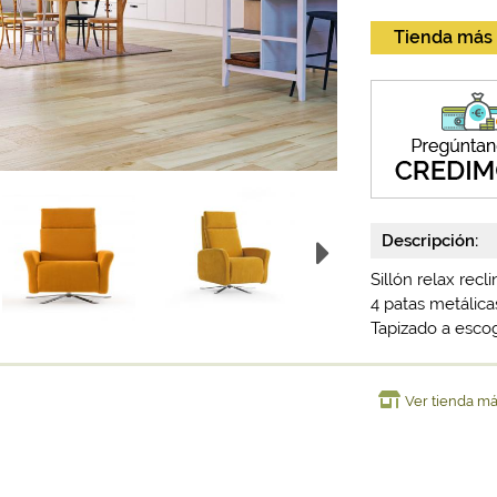
Tienda más
Descripción:
Sillón relax rec
4 patas metálicas
Tapizado a esco
Ver tienda m