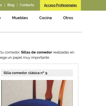
|
|
os
Blog
Contacto
Acceso Profesionales
o
Muebles
Cocina
Otros
de tu comedor.
Sillas de comedor
realizadas en
juega un papel muy importante.
Silla comedor clásica nº 9