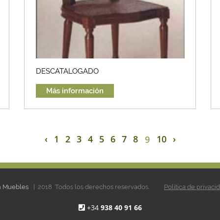
DESCATALOGADO
Más información
‹
1
2
3
4
5
6
7
8
10
›
9
en Muebles
| 2018 Todos los derechos reservados.
Política de privaci
+34
938 40 91 66