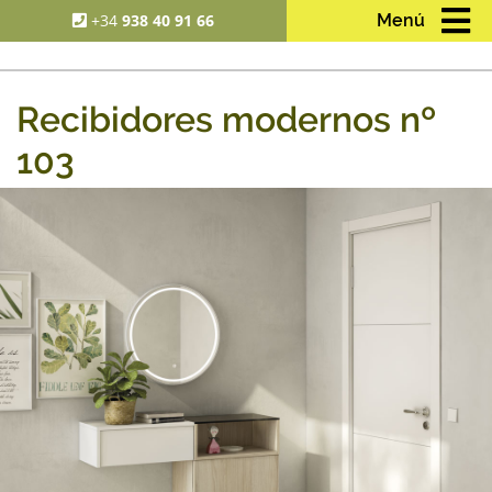
+34
938 40 91 66
Menú
Recibidores modernos nº
103