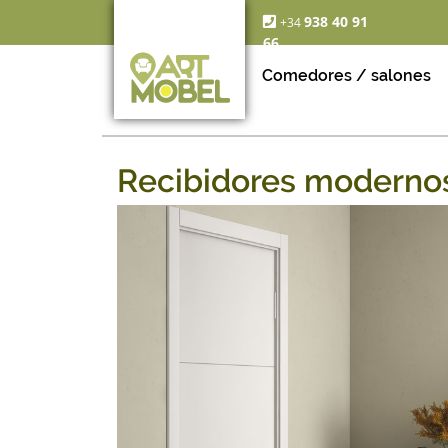
938 40 91
+34
66
Comedores / salones
Recibidores modernos