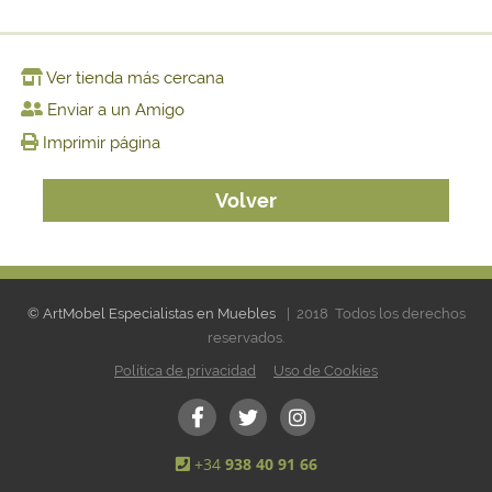
Ver tienda más cercana
Enviar a un Amigo
Imprimir página
Volver
© ArtMobel Especialistas en Muebles
| 2018 Todos los derechos
reservados.
Política de privacidad
Uso de Cookies
+34
938 40 91 66