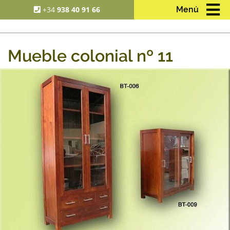
+34
938 40 91 66
Menú
Mueble colonial nº 11