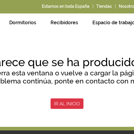
|
|
Estamos en toda España
Tiendas
Nosotr
Dormitorios
Recibidores
Espacio de trabaj
arece que se ha producido
erra esta ventana o vuelve a cargar la pági
roblema continúa, ponte en contacto con n
IR AL INICIO