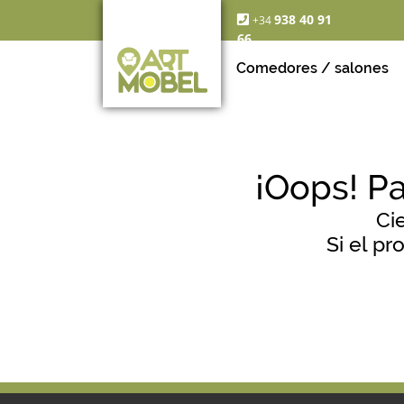
938 40 91
+34
66
Comedores / salones
¡Oops! P
Ci
Si el p