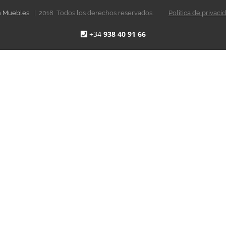
en Muebles
| 2018 Todos los derechos reservados.
Política de privaci
+34
938 40 91 66