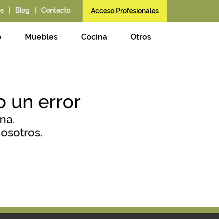
|
|
os
Blog
Contacto
Acceso Profesionales
o
Muebles
Cocina
Otros
 un error
na.
osotros.