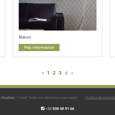
Blanco
Más información
‹
1
2
3
4
›
en Muebles
| 2018 Todos los derechos reservados.
Política de privaci
+34
938 40 91 66