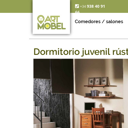
938 40 91
+34
66
Comedores / salones
Dormitorio juvenil rús